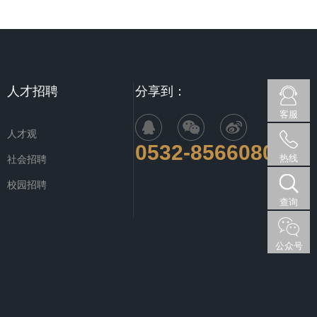
人才招聘
分享到：
客服
人才观
0532-85660800
热线
社会招聘
校园招聘
查询
公众号