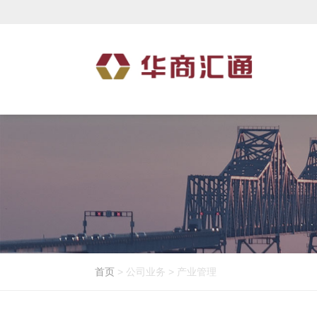
首页
> 公司业务 > 产业管理