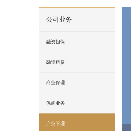
公司业务
融资担保
融资租赁
商业保理
保函业务
产业管理